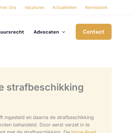
Over Ons
Vacatures
Actualiteiten
Kennisbank
Contact
uursrecht
Advocaten
de strafbeschikking
eft ingesteld en daarna de strafbeschikking
orden behandeld. Door eerst verzet in te
 bent met de strafbeschikking. De
Hoge Raad