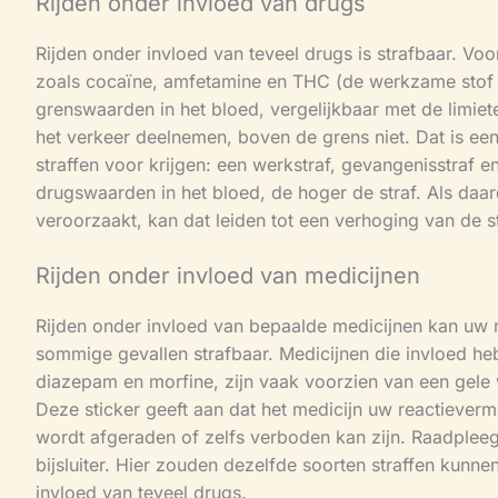
Rijden onder invloed van drugs
Rijden onder invloed van teveel drugs is strafbaar. Vo
zoals cocaïne, amfetamine en THC (de werkzame stof i
grenswaarden in het bloed, vergelijkbaar met de limie
het verkeer deelnemen, boven de grens niet. Dat is een
straffen voor krijgen: een werkstraf, gevangenisstraf 
drugswaarden in het bloed, de hoger de straf. Als daa
veroorzaakt, kan dat leiden tot een verhoging van de s
Rijden onder invloed van medicijnen
Rijden onder invloed van bepaalde medicijnen kan uw ri
sommige gevallen strafbaar. Medicijnen die invloed he
diazepam en morfine, zijn vaak voorzien van een gele
Deze sticker geeft aan dat het medicijn uw reactiever
wordt afgeraden of zelfs verboden kan zijn. Raadpleeg 
bijsluiter. Hier zouden dezelfde soorten straffen kunne
invloed van teveel drugs.