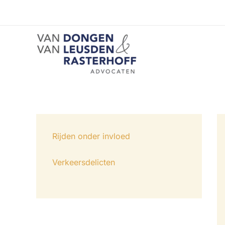
Ga
naar
de
inhoud
Rijden onder invloed
Verkeersdelicten