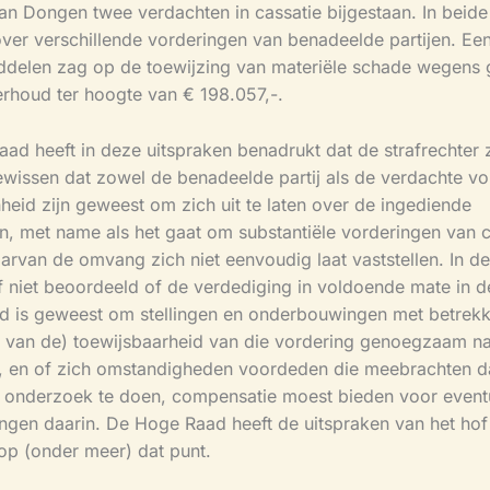
Van Dongen twee verdachten in cassatie bijgestaan. In beide
ver verschillende vorderingen van benadeelde partijen. Ee
ddelen zag op de toewijzing van materiële schade wegens 
rhoud ter hoogte van € 198.057,-.
ad heeft in deze uitspraken benadrukt dat de strafrechter 
wissen dat zowel de benadeelde partij als de verdachte vo
heid zijn geweest om zich uit te laten over de ingediende
n, met name als het gaat om substantiële vorderingen van
arvan de omvang zich niet eenvoudig laat vaststellen. In d
f niet beoordeeld of de verdediging in voldoende mate in d
d is geweest om stellingen en onderbouwingen met betrekk
g van de) toewijsbaarheid van die vordering genoegzaam n
, en of zich omstandigheden voordeden die meebrachten da
 onderzoek te doen, compensatie moest bieden voor event
ngen daarin. De Hoge Raad heeft de uitspraken van het ho
 op (onder meer) dat punt.