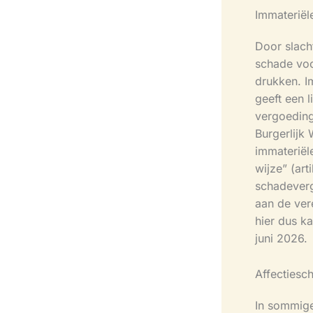
Immateriël
Door slach
schade voor
drukken. I
geeft een 
vergoeding 
Burgerlijk
immateriël
wijze” (ar
schadeverg
aan de vere
hier dus k
juni 2026.
Affectiesc
In sommige