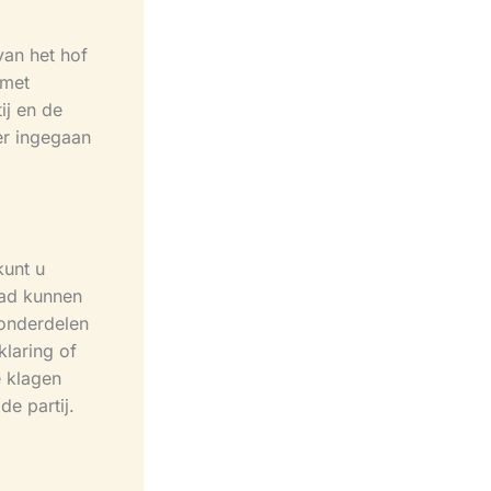
van het hof
 met
ij en de
er ingegaan
kunt u
aad kunnen
 onderdelen
laring of
e klagen
de partij.