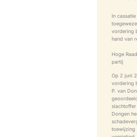
In cassati
toegewezen
vordering b
hand van r
Hoge Raad 
partij
Op 2 juni 
vordering 
P. van Don
geoordeeld
slachtoffe
Dongen hee
schadeverg
toewijzing 
vernietigd.