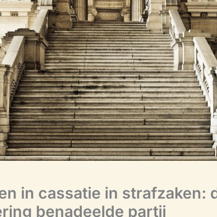
n in cassatie in strafzaken: 
ring benadeelde partij