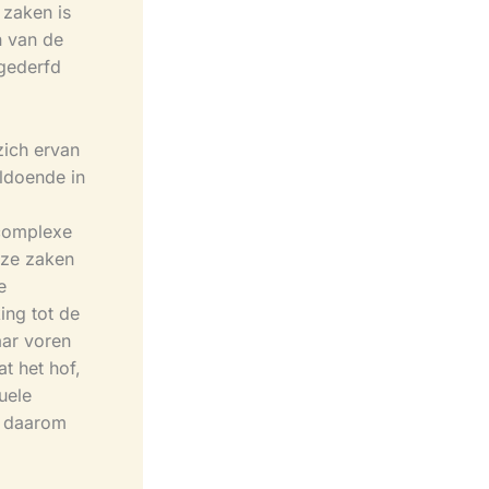
 zaken is
n van de
gederfd
zich ervan
ldoende in
 complexe
eze zaken
e
ing tot de
aar voren
t het hof,
uele
f daarom