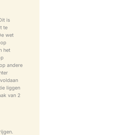
it is
t te
De wet
 op
n het
op
 op andere
hter
 voldaan
tie liggen
aak van 2
ijgen.