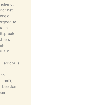
gediend.
oor het
enheid
ergoed te
arin
itspraak
chters
ijk
u zijn.
 Hierdoor is
den
et hof),
orbeelden
een