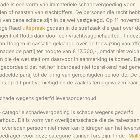
hade is een vorm van immateriële schadevergoeding voor
en of naasten van slachtoffers. De personen die recht heb
 van deze schade zijn in de wet vastgelegd. Op 11 novem
Hoge Raad
uitspraak
gedaan in de strafzaak die gaat over d
gent uit Rotterdam door een vrachtwagenchauffeur. In dez
Van Dongen in cassatie geklaagd over de toewijzing van aff
nadeelde partij ter hoogte van € 17.500,-, omdat niet vold
en die de wet stelt om daarvoor in aanmerking te komen. D
 geoordeeld dat het hof inderdaad niet toereikend had gem
adeelde partij tot de kring van gerechtigden behoorde. De 
f is op dit punt vernietigd en de zaak is teruggewezen naar 
 schade wegens gederfd levensonderhoud
 categorie schadevergoeding is schade wegens gederfd
rhoud. Dit is vorm van overlijdensschade die de nabestaand
 overleden persoon niet meer kan bijdragen aan het leven
edragen voor deze categorie kunnen fors zijn. In de “
Mall