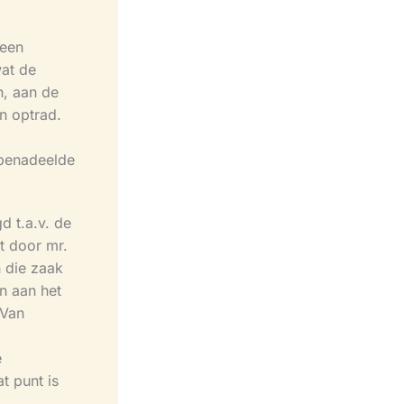
 een
wat de
n, aan de
n optrad.
 benadeelde
d t.a.v. de
t door mr.
n die zaak
n aan het
 Van
e
t punt is