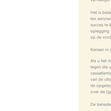
Het is bela
ten aanzie
succes te 
oplegging 
op de vord
Kansen in 
Als u het n
tegen die 
cassatiemi
van de uit
de opgelegd
over de (g
De benadee