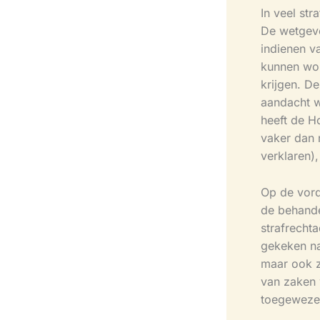
In veel st
De wetgeve
indienen v
kunnen wor
krijgen. D
aandacht w
heeft de H
vaker dan 
verklaren)
Op de vorde
de behande
strafrecht
gekeken naa
maar ook z
van zaken 
toegewezen