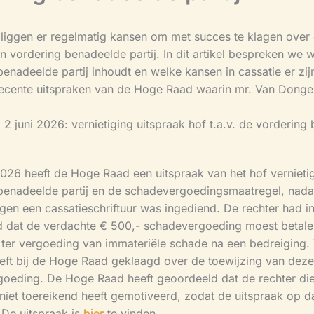
e liggen er regelmatig kansen om met succes te klagen over
 vordering benadeelde partij. In dit artikel bespreken we 
enadeelde partij inhoudt en welke kansen in cassatie er zij
ecente uitspraken van de Hoge Raad waarin mr. Van Donge
2 juni 2026: vernietiging uitspraak hof t.a.v. de vordering
2026 heeft de Hoge Raad een uitspraak van het hof vernietig
benadeelde partij en de schadevergoedingsmaatregel, nada
gen een cassatieschriftuur was ingediend. De rechter had i
 dat de verdachte € 500,- schadevergoeding moest betale
r ter vergoeding van immateriële schade na een bedreiging.
ft bij de Hoge Raad geklaagd over de toewijzing van deze
oeding. De Hoge Raad heeft geoordeeld dat de rechter di
niet toereikend heeft gemotiveerd, zodat de uitspraak op da
 De uitspraak is
hier
te vinden.