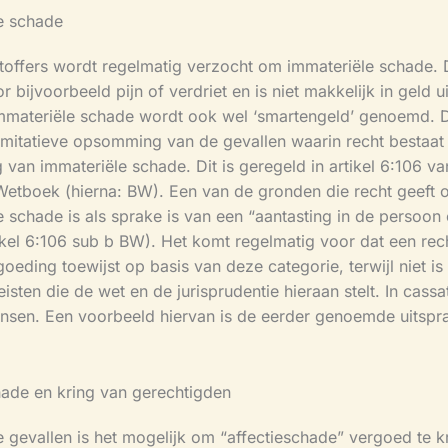
e schade
toffers wordt regelmatig verzocht om immateriële schade. D
 bijvoorbeeld pijn of verdriet en is niet makkelijk in geld ui
mmateriële schade wordt ook wel ‘smartengeld’ genoemd. 
limitatieve opsomming van de gevallen waarin recht bestaat
van immateriële schade. Dit is geregeld in artikel 6:106 va
 Wetboek (hierna: BW). Een van de gronden die recht geeft 
e schade is als sprake is van een “aantasting in de persoon
tikel 6:106 sub b BW). Het komt regelmatig voor dat een rec
oeding toewijst op basis van deze categorie, terwijl niet is
isten die de wet en de jurisprudentie hieraan stelt. In cassa
ansen. Een voorbeeld hiervan is de eerder genoemde uitspr
hade en kring van gerechtigden
 gevallen is het mogelijk om “affectieschade” vergoed te kr