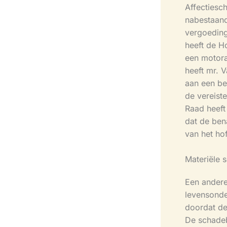
Affectiesc
nabestaand
vergoeding
heeft de 
een motora
heeft mr. 
aan een be
de vereist
Raad heeft
dat de ben
van het ho
Materiële
Een andere
levensonde
doordat de
De schadeb