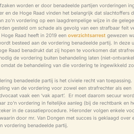
rafzaken worden er door benadeelde partijen vorderingen in
r en de Hoge Raad vinden het belangrijk dat slachtoffers d
an zo’n vordering op een laagdrempelige wijze in de geleg
den gesteld om schade als gevolg van een strafbaar feit v
e Hoge Raad heeft in 2019 een
overzichtsarrest
gewezen wa
ordt besteed aan de vordering benadeelde partij. In deze u
oge Raad benadrukt dat zij hopen te voorkomen dat strafre
nodig de vordering buiten behandeling laten (niet-ontvankel
, omdat de behandeling van die vordering te ingewikkeld zo
ring benadeelde partij is het civiele recht van toepassing.
ling van de vordering voor zowel een strafrechter als een
advocaat vaak een ‘vak apart’. Er moet daarom secuur wor
r zo’n vordering in feitelijke aanleg (bij de rechtbank en h
eker in de cassatieprocedure. Hieronder volgen enkele vo
waarin door mr. Van Dongen met succes is geklaagd over 
 vordering benadeelde partij.