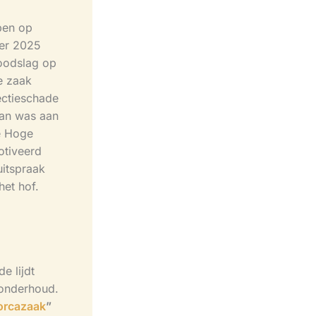
ben op
ber 2025
oodslag op
e zaak
ectieschade
aan was aan
e Hoge
otiveerd
uitspraak
het hof.
e lijdt
sonderhoud.
orcazaak
”