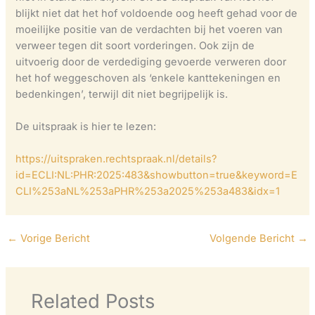
blijkt niet dat het hof voldoende oog heeft gehad voor de
moeilijke positie van de verdachten bij het voeren van
verweer tegen dit soort vorderingen. Ook zijn de
uitvoerig door de verdediging gevoerde verweren door
het hof weggeschoven als ‘enkele kanttekeningen en
bedenkingen’, terwijl dit niet begrijpelijk is.
De uitspraak is hier te lezen:
https://uitspraken.rechtspraak.nl/details?
id=ECLI:NL:PHR:2025:483&showbutton=true&keyword=E
CLI%253aNL%253aPHR%253a2025%253a483&idx=1
←
Vorige Bericht
Volgende Bericht
→
Related Posts