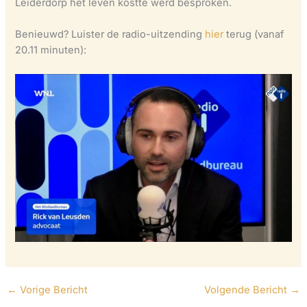
Leiderdorp het leven kostte werd besproken.
Benieuwd? Luister de radio-uitzending
hier
terug (vanaf
20.11 minuten):
←
Vorige Bericht
Volgende Bericht
→